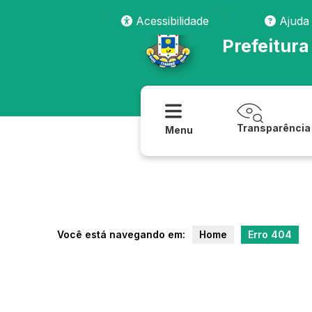
transparencia/compras/dispensas_e_inexigibilidades
Acessibilidade
Ajuda
Prefeitura
Transparência
Menu
Você está navegando em:
Home
Erro 404