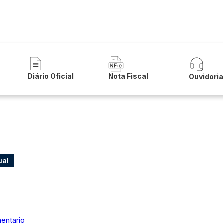
 de Itambé
Diário Oficial
Nota Fiscal
Ouvidori
ual
entario