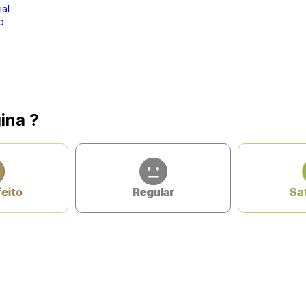
al
o
ina ?
feito
Regular
Sat